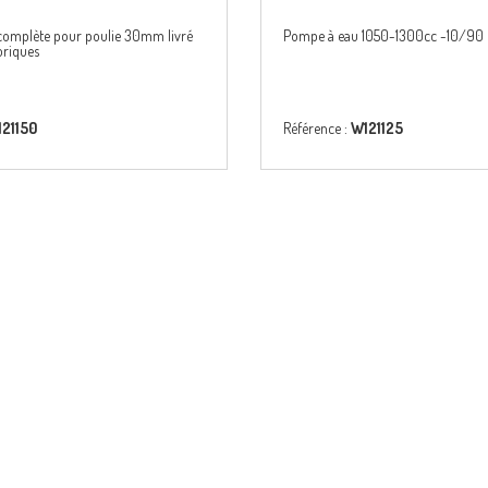
complète pour poulie 30mm livré
Pompe à eau 1050-1300cc -10/90
toriques
21150
Référence :
W121125