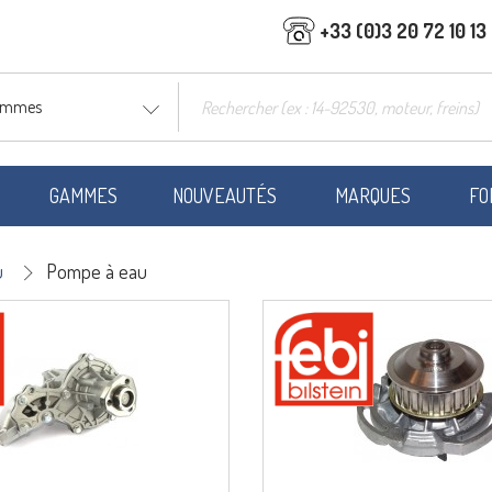
+33 (0)3 20 72 10 13
gammes
GAMMES
NOUVEAUTÉS
MARQUES
FO
u
Pompe à eau