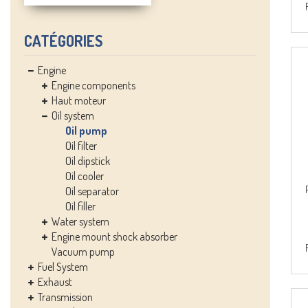
CATÉGORIES
Engine
Engine components
Haut moteur
Oil system
Oil pump
Oil filter
Oil dipstick
Oil cooler
Oil separator
Oil filler
Water system
Engine mount shock absorber
Vacuum pump
Fuel System
Exhaust
Transmission