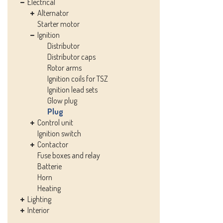
Electrical
Alternator
Starter motor
Ignition
Distributor
Distributor caps
Rotor arms
Ignition coils for TSZ
Ignition lead sets
Glow plug
Plug
Control unit
Ignition switch
Contactor
Fuse boxes and relay
Batterie
Horn
Heating
Lighting
Interior