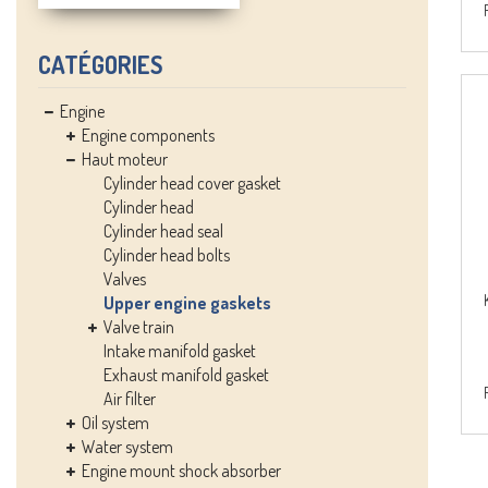
CATÉGORIES
Engine
Engine components
Haut moteur
Cylinder head cover gasket
Cylinder head
Cylinder head seal
Cylinder head bolts
Valves
Upper engine gaskets
Valve train
Intake manifold gasket
Exhaust manifold gasket
Air filter
Oil system
Water system
Engine mount shock absorber