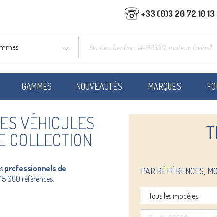
+33 (0)3 20 72 10 13
gammes
GAMMES
NOUVEAUTÉS
MARQUES
FO
ES VÉHICULES
T
DE COLLECTION
es
professionnels de
PAR RÉFÉRENCES, MO
15 000 références.