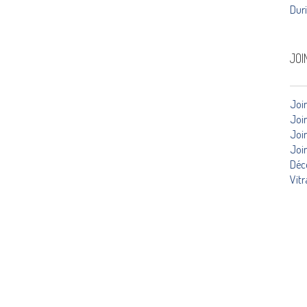
Duri
JOI
Join
Join
Joi
Join
Déc
Vit