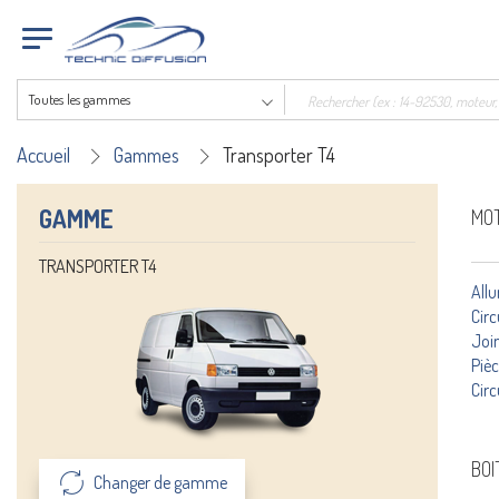
Toutes les gammes
Accueil
Gammes
Transporter T4
GAMME
MO
TRANSPORTER T4
All
Circ
Join
Piè
Circ
BOI
Changer de gamme