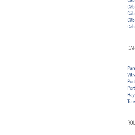
Câbl
Câb
Câb
Câb
Câb
CA
Par
Vitr
Por
Port
Hay
Tole
RO