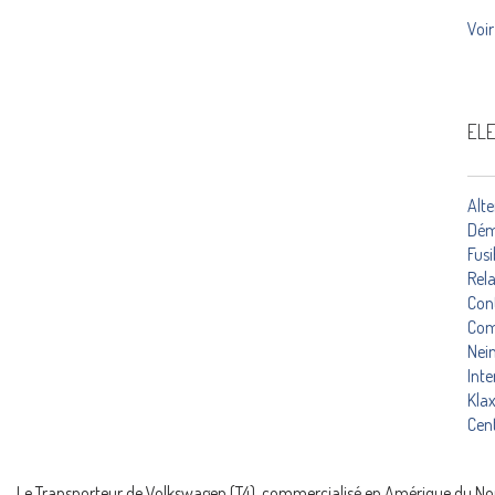
Voir
ELE
Alt
Dém
Fusi
Rela
Con
Co
Nei
Inte
Kla
Cent
Le Transporteur de Volkswagen (T4), commercialisé en Amérique du N