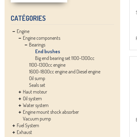
CATÉGORIES
Engine
Engine components
Bearings
End bushes
Big end bearing set 1100-1300cc
1100-1300cc engine
1600-1800cc engine and Diesel engine
Oil sump
Seals set
Haut moteur
Oil system
Water system
Engine mount shock absorber
Vacuum pump
Fuel System
Exhaust