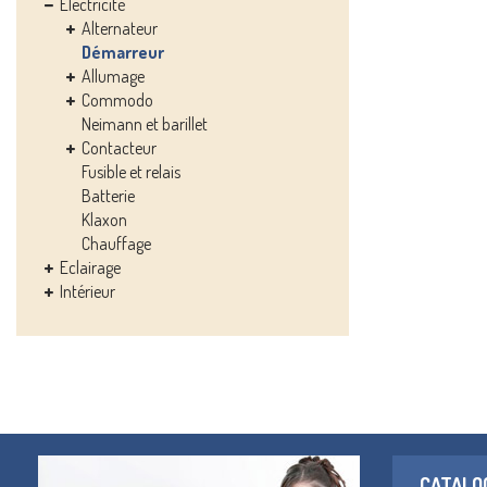
Electricité
Alternateur
Démarreur
Allumage
Commodo
Neimann et barillet
Contacteur
Fusible et relais
Batterie
Klaxon
Chauffage
Eclairage
Intérieur
CATALO