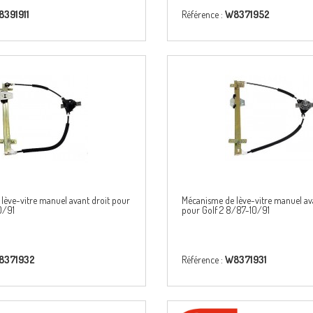
391911
Référence :
W8371952
lève-vitre manuel avant droit pour
Mécanisme de lève-vitre manuel a
0/91
pour Golf 2 8/87-10/91
8371932
Référence :
W8371931