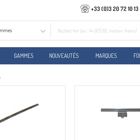
+33 (0)3 20 72 10 13
gammes
GAMMES
NOUVEAUTÉS
MARQUES
FO
e