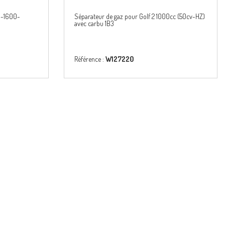
00-1600-
Séparateur de gaz pour Golf 2 1000cc (50cv-HZ)
avec carbu 1B3
Référence :
W127220