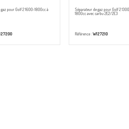
 gaz pour Golf 2 1600-1800cc à
Séparateur de gaz pour Golf 2 13
1800cc avec carbu 2E2/2E3
127200
Référence :
W127210