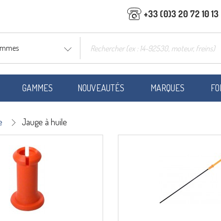
+33 (0)3 20 72 10 13
gammes
GAMMES
NOUVEAUTÉS
MARQUES
FO
e
Jauge à huile