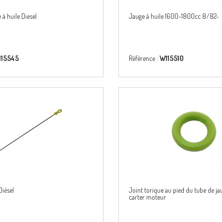
 à huile Diesel
Jauge à huile 1600-1800cc 8/82-
115545
Référence :
W115510
Diésel
Joint torique au pied du tube de jau
carter moteur