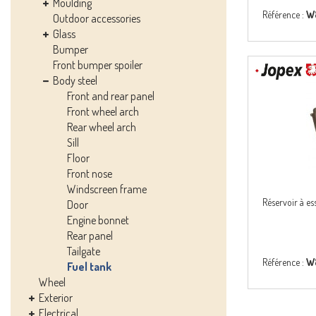
Moulding
Référence :
W
Outdoor accessories
Glass
Bumper
Front bumper spoiler
Body steel
Front and rear panel
Front wheel arch
Rear wheel arch
Sill
Floor
Front nose
Windscreen frame
Réservoir à es
Door
Engine bonnet
Rear panel
Tailgate
Référence :
W
Fuel tank
Wheel
Exterior
Electrical