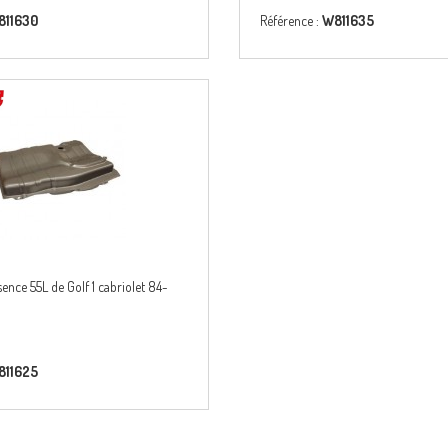
811630
Référence :
W811635
sence 55L de Golf 1 cabriolet 84-
811625