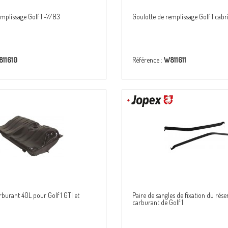
mplissage Golf 1 -7/83
Goulotte de remplissage Golf 1 cab
11610
Référence :
W811611
rburant 40L pour Golf 1 GTI et
Paire de sangles de fixation du rése
carburant de Golf 1