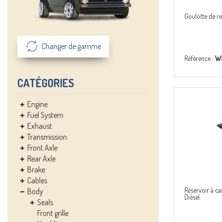
Goulotte de re
Changer de gamme
Référence :
W8
CATÉGORIES
Engine
Fuel System
Exhaust
Transmission
Front Axle
Rear Axle
Brake
Cables
Réservoir à ca
Body
Diésel
Seals
Front grille