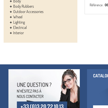
Body
Référence :
0
Body Rubbers
Outdoor Accessories
Wheel
Lighting
Electrical
Interior
CATALO
UNE QUESTION ?
N'HÉSITEZ PAS À
NOUS CONTACTER
+33 (0)3 20 72 10 13