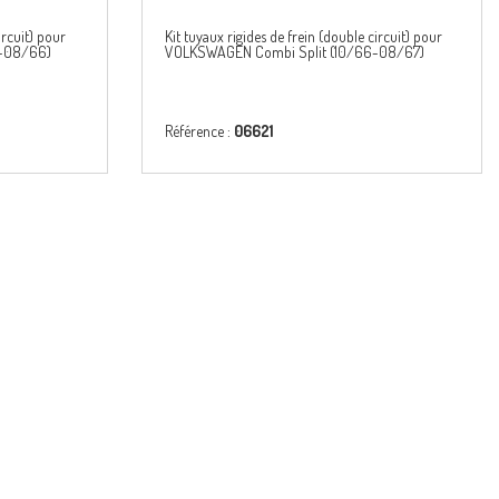
ircuit) pour
Kit tuyaux rigides de frein (double circuit) pour
3-08/66)
VOLKSWAGEN Combi Split (10/66-08/67)
Référence :
06621