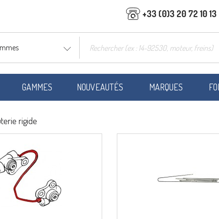
+33 (0)3 20 72 10 13
gammes
GAMMES
NOUVEAUTÉS
MARQUES
FO
terie rigide