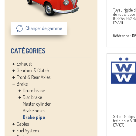
Tuyau rigide de
de roue) pou
(03/55-07/67
07/71)
Changer de gamme
Référence :
0
CATÉGORIES
Exhaust
Gearbox & Clutch
Front & Rear Axles
Brake
Drum brake
Disc brake
Master cylinder
Brake hoses
Set de 9 clips
Brake pipe
frein pour V
Cables
07/67)
Fuel System