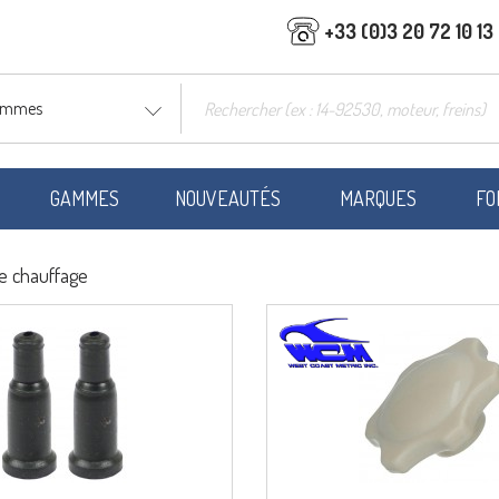
+33 (0)3 20 72 10 13
gammes
GAMMES
NOUVEAUTÉS
MARQUES
FO
e chauffage