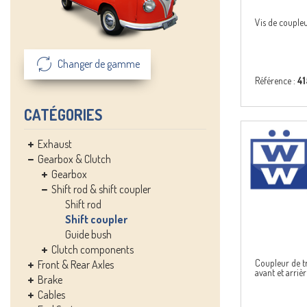
Vis de coupleu
Changer de gamme
Référence :
4
CATÉGORIES
Exhaust
Gearbox & Clutch
Gearbox
Shift rod & shift coupler
Shift rod
Shift coupler
Guide bush
Clutch components
Coupleur de tr
Front & Rear Axles
avant et arriè
Brake
Cables