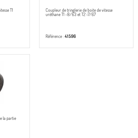
itesse T1
Coupleur de tringlerie de boite de vitesse
uréthane T1 -8/63 et T2 -7/67
Référence :
41596
e la partie