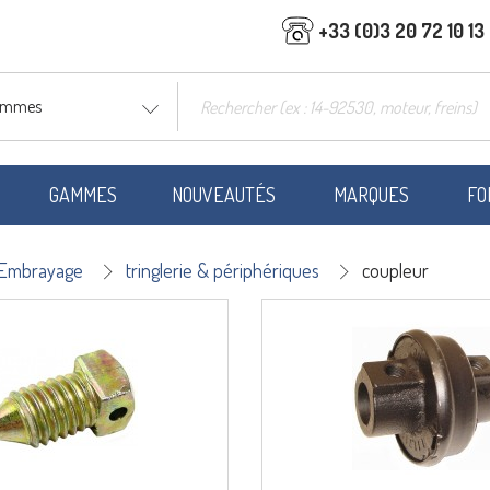
+33 (0)3 20 72 10 13
gammes
GAMMES
NOUVEAUTÉS
MARQUES
FO
& Embrayage
tringlerie & périphériques
coupleur