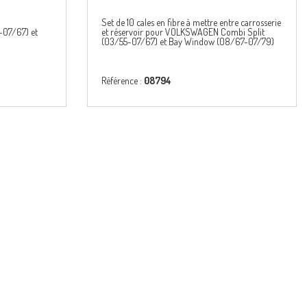
Set de 10 cales en fibre à mettre entre carrosserie
07/67) et
et réservoir pour VOLKSWAGEN Combi Split
(03/55-07/67) et Bay Window (08/67-07/79)
Référence :
08794