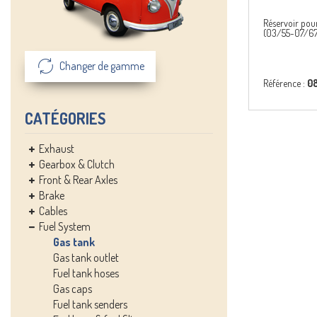
Réservoir po
(03/55-07/67
Changer de gamme
Référence :
0
CATÉGORIES
Exhaust
Gearbox & Clutch
Front & Rear Axles
Brake
Cables
Fuel System
Gas tank
Gas tank outlet
Fuel tank hoses
Gas caps
Fuel tank senders