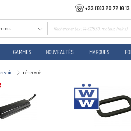
+33 (0)3 20 72 10 13
gammes
GAMMES
NOUVEAUTÉS
MARQUES
FO
ervoir
réservoir