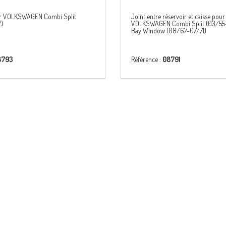
ur VOLKSWAGEN Combi Split
Joint entre réservoir et caisse pour
)
VOLKSWAGEN Combi Split (03/55-
Bay Window (08/67-07/71)
8793
Référence :
08791