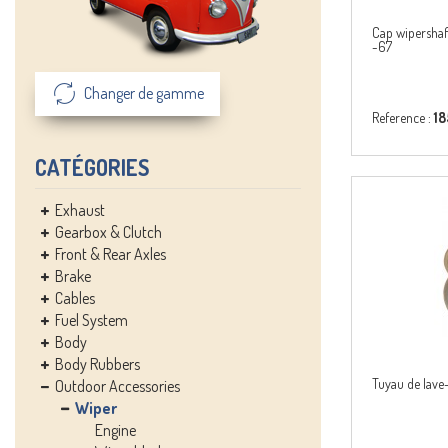
Cap wipershaf
-67
Changer de gamme
Reference :
1
CATÉGORIES
Exhaust
Gearbox & Clutch
Front & Rear Axles
Brake
Cables
Fuel System
Body
Body Rubbers
Tuyau de lave
Outdoor Accessories
Wiper
Engine