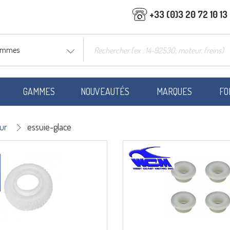
+33 (0)3 20 72 10 13
gammes
GAMMES
NOUVEAUTÉS
MARQUES
FO
ur
essuie-glace