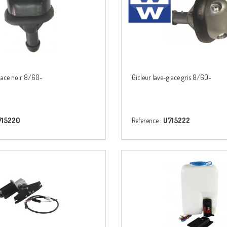
glace noir 8/60-
Gicleur lave-glace gris 8/60-
715220
Reference :
U715222