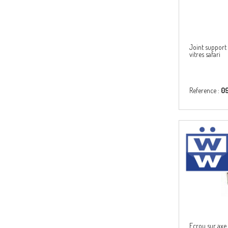
Joint support
vitres safari
Reference :
0
Ecrou sur axe 