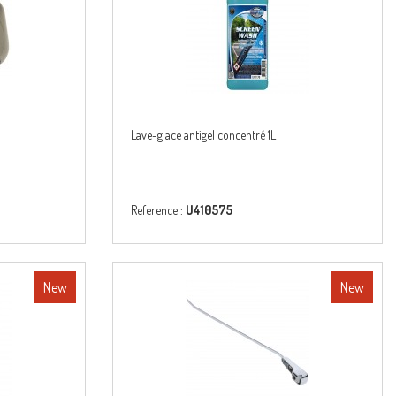
Lave-glace antigel concentré 1L
Reference :
U410575
New
New