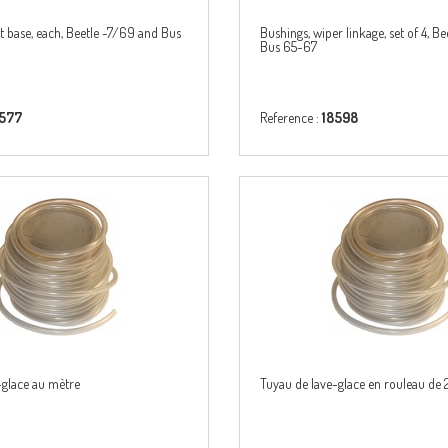
t base, each, Beetle -7/69 and Bus
Bushings, wiper linkage, set of 4, Be
Bus 65-67
8577
Reference :
18598
-glace au mètre
Tuyau de lave-glace en rouleau de