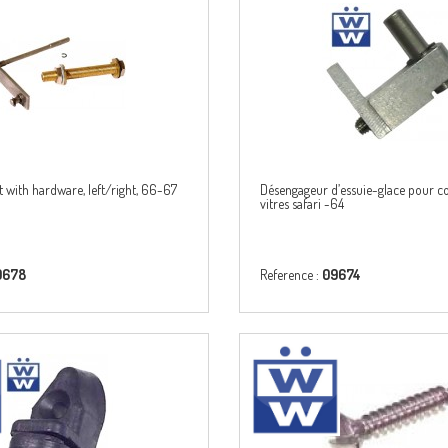
t with hardware, left/right, 66-67
Désengageur d’essuie-glace pour c
vitres safari -64
9678
Reference :
09674