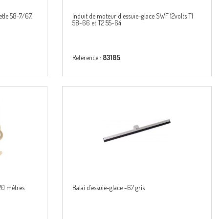
etle 58-7/67,
Induit de moteur d'essuie-glace SWF 12volts T1
58-66 et T2 55-64
Reference :
83185
 20 mètres
Balai d’essuie-glace -67 gris