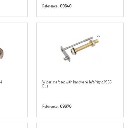
Reference :
09640
64
Wiper shaft set with hardware, left/right, 1965
Bus
Reference :
09676