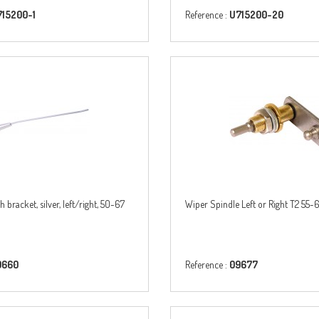
715200-1
Reference :
U715200-20
 bracket, silver, left/right, 50-67
Wiper Spindle Left or Right T2 55-
9660
Reference :
09677