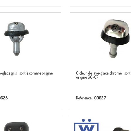
e-glace gris 1 sortie comme origine
Gicleur de lave-glace chromé 1 so
origine 66-67
9625
Reference :
09627