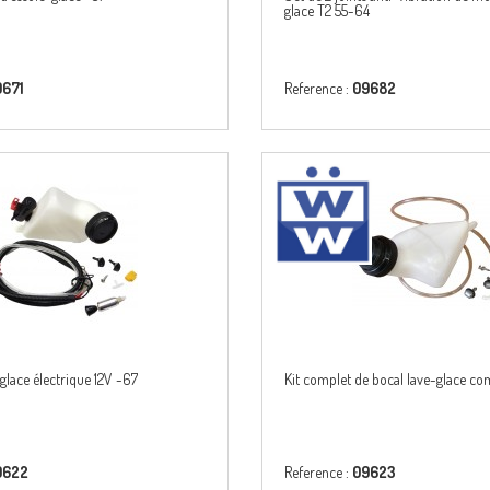
glace T2 55-64
9671
Reference :
09682
-glace électrique 12V -67
Kit complet de bocal lave-glace c
9622
Reference :
09623