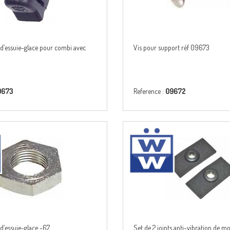
 d’essuie-glace pour combi avec
Vis pour support réf 09673
9673
Reference :
09672
d’essuie-glace -67
Set de 2 joints anti-vibration de mo