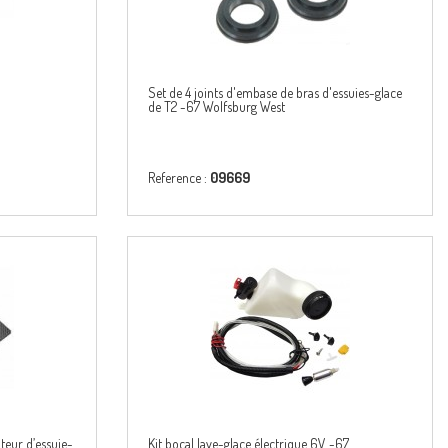
Set de 4 joints d'embase de bras d'essuies-glace
de T2 -67 Wolfsburg West
Reference :
09669
teur d’essuie-
Kit bocal lave-glace électrique 6V -67