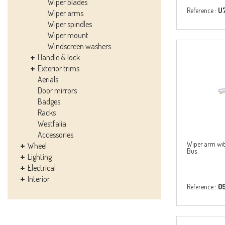
Wiper blades
Reference :
U
Wiper arms
Wiper spindles
Wiper mount
Windscreen washers
Handle & lock
Exterior trims
Aerials
Door mirrors
Badges
Racks
Westfalia
Accessories
Wiper arm with
Wheel
Bus
Lighting
Electrical
Interior
Reference :
0