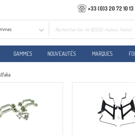
+33 (0)3 20 72 10 13
gammes
GAMMES
NOUVEAUTÉS
MARQUES
FO
tfalia