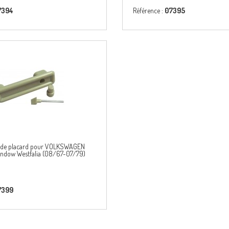
7394
Référence :
07395
e de placard pour VOLKSWAGEN
ndow Westfalia (08/67-07/79)
7399