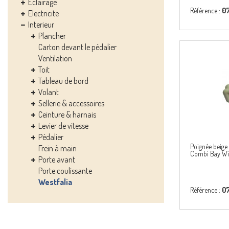
Eclairage
Référence :
0
Electricite
Interieur
Plancher
Carton devant le pédalier
Ventilation
Toit
Tableau de bord
Volant
Sellerie & accessoires
Ceinture & harnais
Levier de vitesse
Pédalier
Poignée beig
Frein à main
Combi Bay Wi
Porte avant
Porte coulissante
Westfalia
Référence :
0