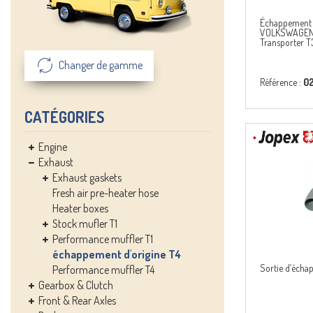
Échappement T
VOLKSWAGEN 
Transporter T
Changer de gamme
Référence :
0
CATÉGORIES
Engine
Exhaust
Exhaust gaskets
Fresh air pre-heater hose
Heater boxes
Stock mufler T1
Performance muffler T1
échappement d'origine T4
Sortie d’éch
Performance muffler T4
Gearbox & Clutch
Front & Rear Axles