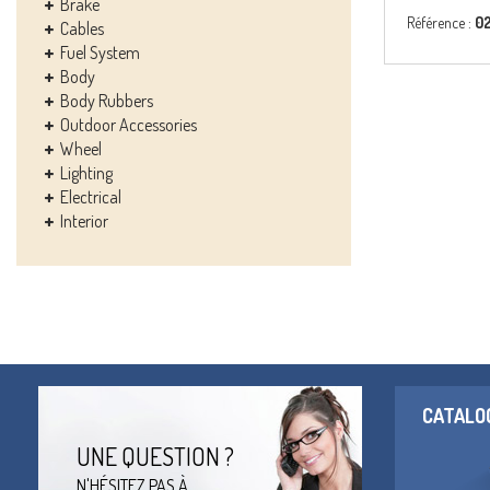
Brake
Référence :
0
Cables
Fuel System
Body
Body Rubbers
Outdoor Accessories
Wheel
Lighting
Electrical
Interior
CATALO
UNE QUESTION ?
N'HÉSITEZ PAS À