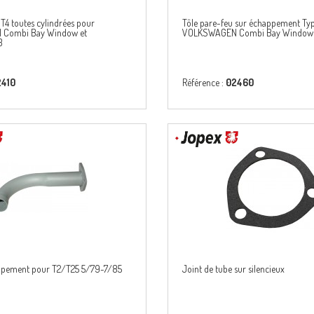
4 toutes cylindrées pour
Tôle pare-feu sur échappement Ty
Combi Bay Window et
VOLKSWAGEN Combi Bay Window
3
2410
Référence :
02460
appement pour T2/T25 5/79-7/85
Joint de tube sur silencieux