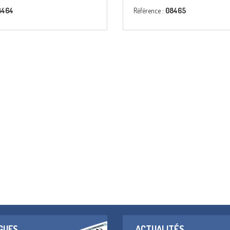
8464
Référence :
08465
GUES
ACTUALITÉS