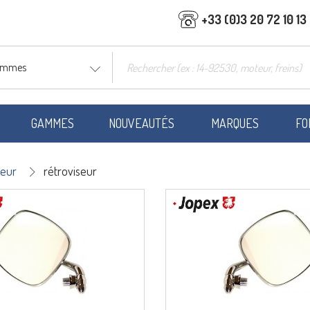
+33 (0)3 20 72 10 13
gammes
GAMMES
NOUVEAUTÉS
MARQUES
FO
ieur
rétroviseur