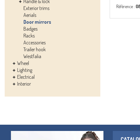
Handle & lock
Référence :
0
Exterior trims
Aerials
Door mirrors
Badges
Racks
Accessories
Trailer hook
Westfalia
Wheel
Lighting
Electrical
Interior
CATALO