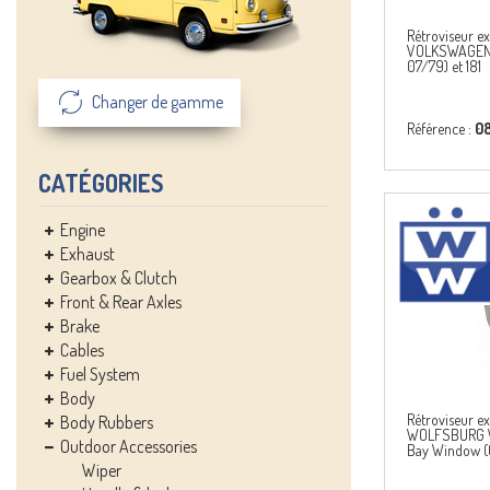
Rétroviseur e
VOLKSWAGEN 
07/79) et 181
Changer de gamme
Référence :
0
CATÉGORIES
Engine
Exhaust
Gearbox & Clutch
Front & Rear Axles
Brake
Cables
Fuel System
Body
Rétroviseur ex
Body Rubbers
WOLFSBURG 
Outdoor Accessories
Bay Window (
Wiper