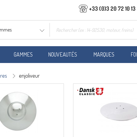
+33 (0)3 20 72 10 13
gammes
GAMMES
NOUVEAUTÉS
MARQUES
FO
ires
enjoliveur