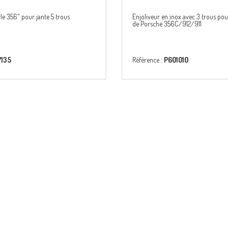
yle 356" pour jante 5 trous
Enjoliveur en inox avec 3 trous pou
de Porsche 356C/912/911
7135
Référence :
P601010