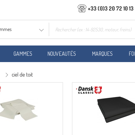
+33 (0)3 20 72 10 13
gammes
GAMMES
NOUVEAUTÉS
MARQUES
FO
ciel de toit