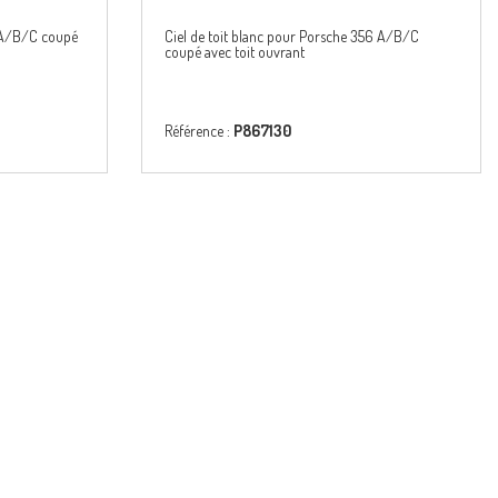
6 A/B/C coupé
Ciel de toit blanc pour Porsche 356 A/B/C
coupé avec toit ouvrant
Référence :
P867130