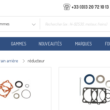
+33 (0)3 20 72 10 13
gammes
GAMMES
NOUVEAUTÉS
MARQUES
FO
rain arrière
réducteur