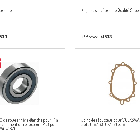
ôté roue
Kit joint spi côté roue Qualité Supé
1530
Référence :
41533
 de roue arrière étanche pour T1 à
Joint de réducteur pour VOLKSW
 roulement de réducteur T2 (3 pour
Split (08/63-07/67) et 181
 64-7/67)