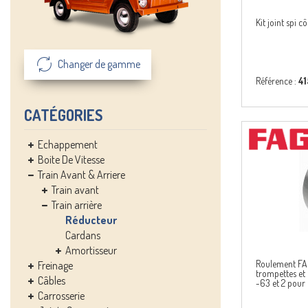
Kit joint spi c
Changer de gamme
Référence :
4
CATÉGORIES
Echappement
Boite De Vitesse
Train Avant & Arriere
Train avant
Train arrière
Réducteur
Cardans
Amortisseur
Roulement FAG
Freinage
trompettes et
Câbles
-63 et 2 pour
Carrosserie