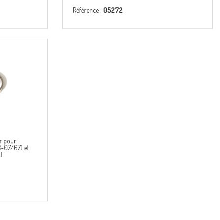
Référence :
05272
r pour
-07/67) et
)