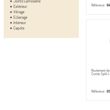
Joints Carrosserie
Référence :
64
Extérieur
Vitrage
Eclairage
Interieur
Capote
Roulement de
Combi Split (-
Référence :
0