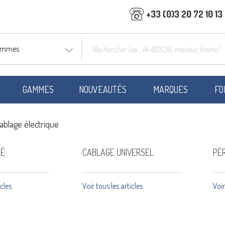
+33 (0)3 20 72 10 13
gammes
GAMMES
NOUVEAUTÉS
MARQUES
FO
ablage électrique
IÉ
CABLAGE UNIVERSEL
PÉ
icles
Voir tous les articles
Voir