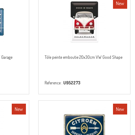
New
 Garage
Tôle peinte emboutie 20x30cm VW Good Shape
Reference :
U952273
New
New