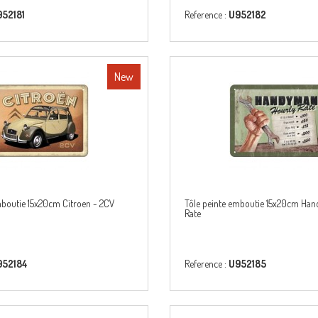
52181
Reference :
U952182
New
mboutie 15x20cm Citroen - 2CV
Tôle peinte emboutie 15x20cm Ha
Rate
952184
Reference :
U952185