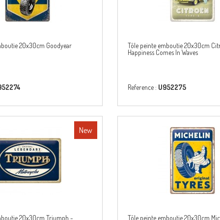
emboutie 20x30cm Goodyear
Tôle peinte emboutie 20x30cm Cit
Happiness Comes In Waves
952274
Reference :
U952275
New
emboutie 20x30cm Triumph -
Tôle peinte emboutie 20x30cm Mic