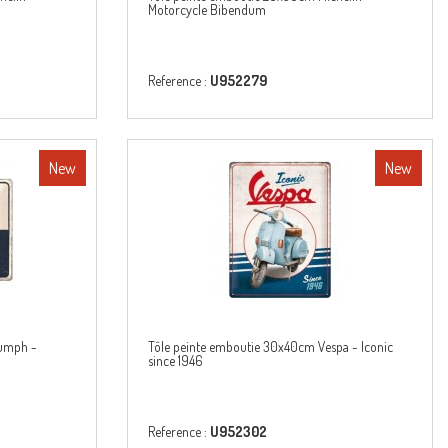
Motorcycle Bibendum
Reference :
U952279
New
New
iumph -
Tôle peinte emboutie 30x40cm Vespa - Iconic
since 1946
Reference :
U952302