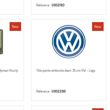
Reference :
U952183
New
New
ndyman Hourly
Tôle peinte emboutie diam. 35 cm VW - Logo
Reference :
U952200