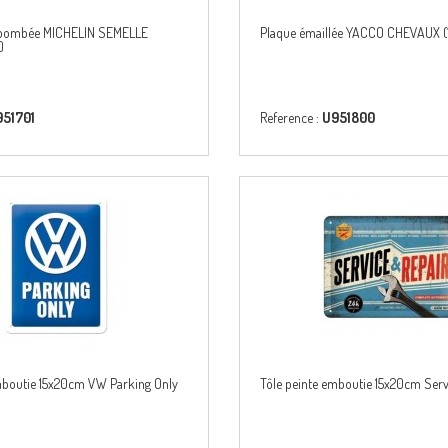
e bombée MICHELIN SEMELLE
Plaque émaillée YACCO CHEVAUX 
)
51701
Reference :
U951800
mboutie 15x20cm VW Parking Only
Tôle peinte emboutie 15x20cm Serv