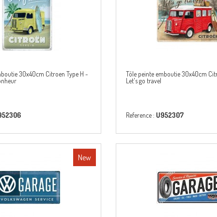
mboutie 30x40cm Citroen Type H -
Tôle peinte emboutie 30x40cm Cit
bonheur
Let's go travel
952306
Reference :
U952307
New