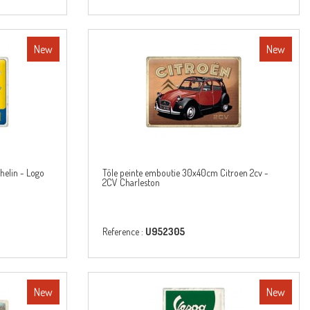
New
New
helin - Logo
Tôle peinte emboutie 30x40cm Citroen 2cv -
2CV Charleston
Reference :
U952305
New
New