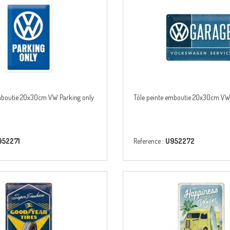
emboutie 20x30cm VW Parking only
Tôle peinte emboutie 20x30cm VW
952271
Reference :
U952272