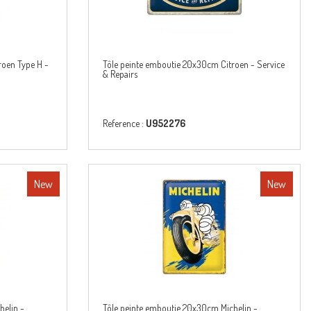
roen Type H -
Tôle peinte emboutie 20x30cm Citroen - Service
& Repairs
Reference :
U952276
New
New
helin -
Tôle peinte emboutie 20x30cm Michelin -