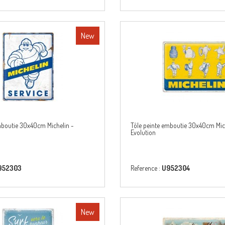
New
mboutie 30x40cm Michelin -
Tôle peinte emboutie 30x40cm Mic
Evolution
952303
Reference :
U952304
New