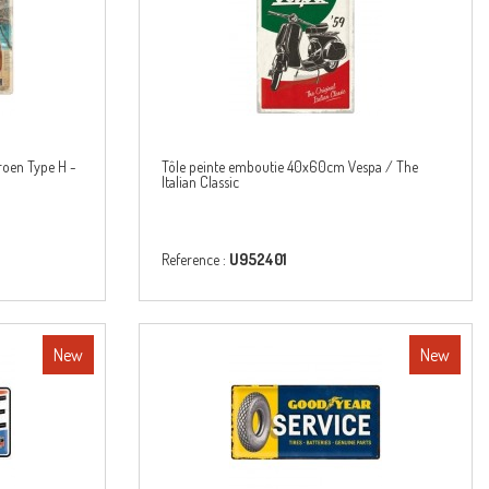
roen Type H -
Tôle peinte emboutie 40x60cm Vespa / The
Italian Classic
Reference :
U952401
New
New