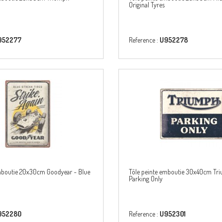
Original Tyres
952277
Reference :
U952278
emboutie 20x30cm Goodyear - Blue
Tôle peinte emboutie 30x40cm Tr
Parking Only
952280
Reference :
U952301