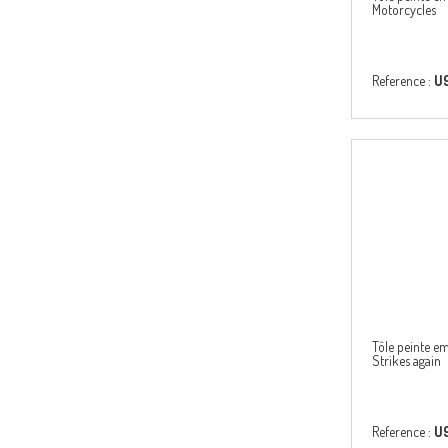
Motorcycles
Reference :
U
Tôle peinte 
Strikes again
Reference :
U