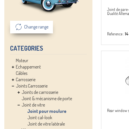
Joint de pare
Qualité Allem
Change range
Reference :
14
CATEGORIES
Moteur
Echappement
Câbles
Carrosserie
Joints Carrosserie
Joints de carrosserie
Joint & mécanisme de porte
Joint de vitre
Rear window s
Joint pour moulure
Joint cal-look
Joint de vitre latérale