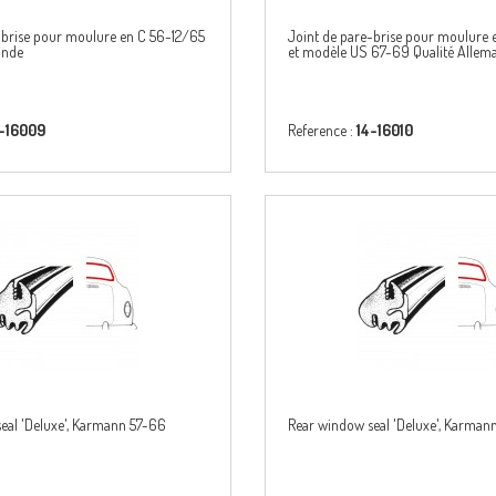
-brise pour moulure en C 56-12/65
Joint de pare-brise pour moulure 
ande
et modèle US 67-69 Qualité Allem
-16009
Reference :
14-16010
eal 'Deluxe', Karmann 57-66
Rear window seal 'Deluxe', Karman