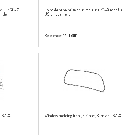
en T 1/66-74
Joint de pare-brise pour moulure 70-74 modèle
ande
US uniquement
Reference :
14-16011
n 67-74
Window molding front, 2 pieces, Karmann 67-74