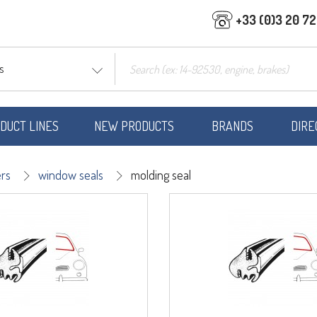
+33 (0)3 20 72 
s
DUCT LINES
NEW PRODUCTS
BRANDS
DIRE
rs
window seals
molding seal