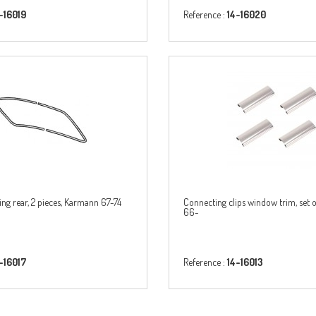
-16019
Reference :
14-16020
g rear, 2 pieces, Karmann 67-74
Connecting clips window trim, set 
66-
-16017
Reference :
14-16013